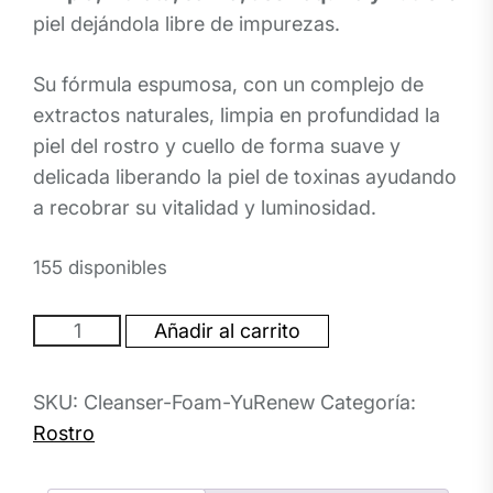
piel dejándola libre de impurezas.
Su fórmula espumosa, con un complejo de
extractos naturales, limpia en profundidad la
piel del rostro y cuello de forma suave y
delicada liberando la piel de toxinas ayudando
a recobrar su vitalidad y luminosidad.
155 disponibles
Cleanser
Añadir al carrito
Foam
YuRenew
SKU:
Cleanser-Foam-YuRenew
Categoría:
200
ml
Rostro
cantidad